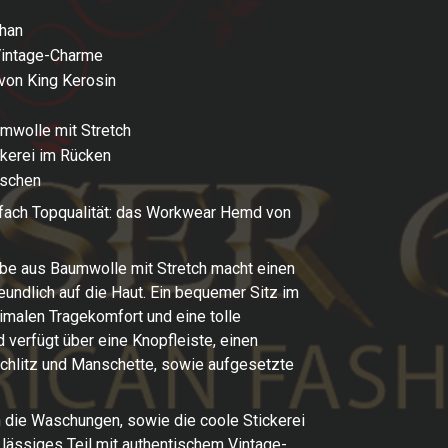
han
 Vintage-Charme
on King Kerosin
mwolle mit Stretch
kerei im Rücken
aschen
nfach Topqualität: das Workwear Hemd von
be aus Baumwolle mit Stretch macht einen
eundlich auf die Haut. Ein bequemer Sitz im
timalen Tragekomfort und eine tolle
verfügt über eine Knopfleiste, einen
Schlitz und Manschette, sowie aufgesetzte
 die Waschungen, sowie die coole Stickerei
 lässiges Teil mit authentischem Vintage-