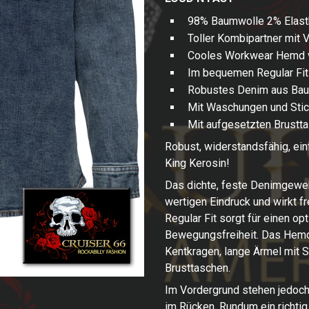
98% Baumwolle 2% Elast
Toller Kombipartner mit
Cooles Workwear Hemd v
Im bequemen Regular Fit
Robustes Denim aus Bau
Mit Waschungen und Stic
Mit aufgesetzten Brustt
Robust, widerstandsfähig, ei
King Kerosin!
Das dichte, feste Denimgewe
wertigen Eindruck und wirkt fr
Regular Fit sorgt für einen op
Bewegungsfreiheit. Das Hemd 
Kentkragen, lange Ärmel mit 
Brusttaschen.
Im Vordergrund stehen jedoch
im Rücken. Rundum ein richtig