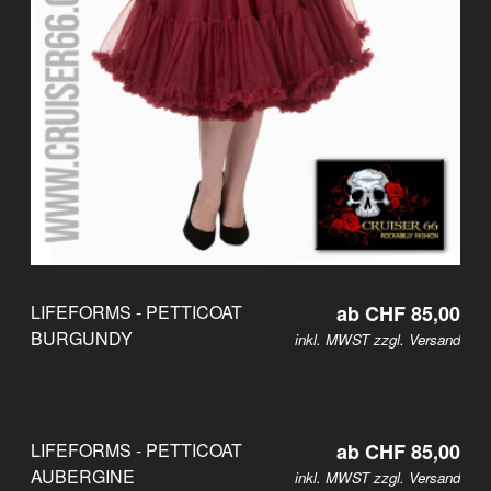
LIFEFORMS - PETTICOAT
ab CHF 85,00
BURGUNDY
inkl. MWST zzgl.
Versand
LIFEFORMS - PETTICOAT
ab CHF 85,00
AUBERGINE
inkl. MWST zzgl.
Versand