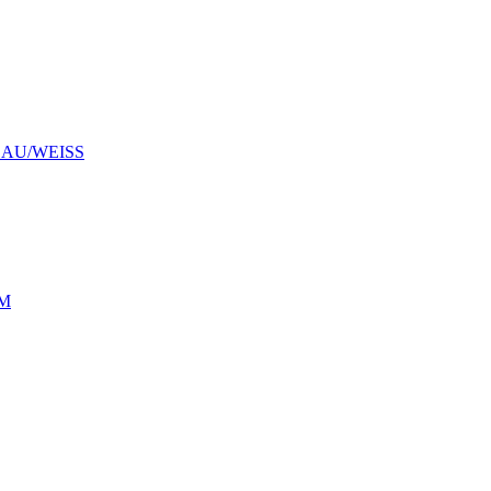
LAU/WEISS
M